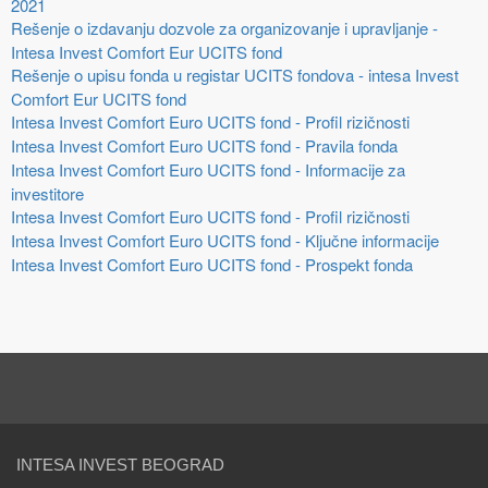
2021
Rešenje o izdavanju dozvole za organizovanje i upravljanje -
Intesa Invest Comfort Eur UCITS fond
Rešenje o upisu fonda u registar UCITS fondova - intesa Invest
Comfort Eur UCITS fond
Intesa Invest Comfort Euro UCITS fond - Profil rizičnosti
Intesa Invest Comfort Euro UCITS fond - Pravila fonda
Intesa Invest Comfort Euro UCITS fond - Informacije za
investitore
Intesa Invest Comfort Euro UCITS fond - Profil rizičnosti
Intesa Invest Comfort Euro UCITS fond - Ključne informacije
Intesa Invest Comfort Euro UCITS fond - Prospekt fonda
INTESA INVEST BEOGRAD