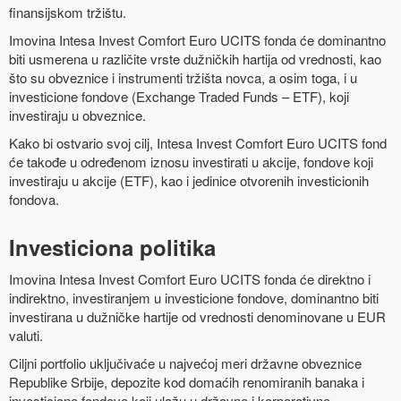
finansijskom tržištu.
Imovina Intesa Invest Comfort Euro UCITS fonda će dominantno
biti usmerena u različite vrste dužničkih hartija od vrednosti, kao
što su obveznice i instrumenti tržišta novca, a osim toga, i u
investicione fondove (Exchange Traded Funds – ETF), koji
investiraju u obveznice.
Kako bi ostvario svoj cilj, Intesa Invest Comfort Euro UCITS fond
će takođe u određenom iznosu investirati u akcije, fondove koji
investiraju u akcije (ETF), kao i jedinice otvorenih investicionih
fondova.
Investiciona politika
Imovina Intesa Invest Comfort Euro UCITS fonda će direktno i
indirektno, investiranjem u investicione fondove, dominantno biti
investirana u dužničke hartije od vrednosti denominovane u EUR
valuti.
Ciljni portfolio uključivaće u najvećoj meri državne obveznice
Republike Srbije, depozite kod domaćih renomiranih banaka i
investicione fondove koji ulažu u državne i korporativne