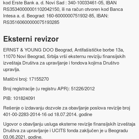
kod Erste Bank a. d. Novi Sad : 340-10033461-05, IBAN
RS35340000001102042150, ili na račun otvoren kod Banca
Intesa a. d. Beograd: 160-6000000751932-85, IBAN:
RS35160600000075193285
Eksterni revizor
ERNST & YOUNG DOO Beograd
, Antifašističke borbe 13a,
11070 Novi Beograd, Srbija vrši eksternu reviziju finansijskih
izveštaja Društva za upravljanje i fondova kojima Društvo
upravlja.
Matični broj:
17155270
Broj registracije (u registru APR):
51226/2012
PIB:
101824091
Rešenje o izdavanju dozvole za obavljanje poslova revizije broj
401-00-2283-2014-16 od 18.07.2014. godine
Ugovor o obavljanju usluga eksterne revizije finansijskih izveštaja
Društva za upravljanje i UCITS fonda zaključen je u Beogradu
03.06.2021. godine.