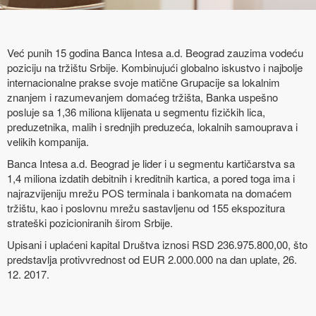
Već punih 15 godina Banca Intesa a.d. Beograd zauzima vodeću
poziciju na tržištu Srbije. Kombinujući globalno iskustvo i najbolje
internacionalne prakse svoje matične Grupacije sa lokalnim
znanjem i razumevanjem domaćeg tržišta, Banka uspešno
posluje sa 1,36 miliona klijenata u segmentu fizičkih lica,
preduzetnika, malih i srednjih preduzeća, lokalnih samouprava i
velikih kompanija.
Banca Intesa a.d. Beograd je lider i u segmentu kartičarstva sa
1,4 miliona izdatih debitnih i kreditnih kartica, a pored toga ima i
najrazvijeniju mrežu POS terminala i bankomata na domaćem
tržištu, kao i poslovnu mrežu sastavljenu od 155 ekspozitura
strateški pozicioniranih širom Srbije.
Upisani i uplaćeni kapital Društva iznosi RSD 236.975.800,00, što
predstavlja protivvrednost od EUR 2.000.000 na dan uplate, 26.
12. 2017.