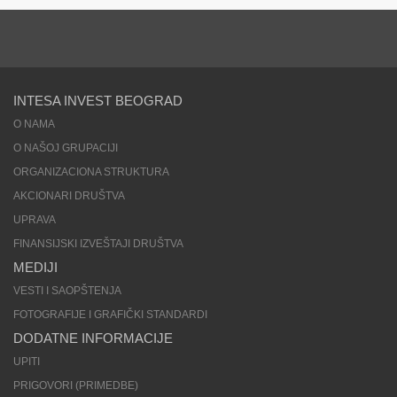
INTESA INVEST BEOGRAD
O NAMA
O NAŠOJ GRUPACIJI
ORGANIZACIONA STRUKTURA
AKCIONARI DRUŠTVA
UPRAVA
FINANSIJSKI IZVEŠTAJI DRUŠTVA
MEDIJI
VESTI I SAOPŠTENJA
FOTOGRAFIJE I GRAFIČKI STANDARDI
DODATNE INFORMACIJE
UPITI
PRIGOVORI (PRIMEDBE)